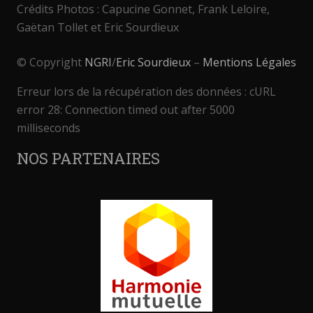
Crédits Photos : Capucine Gonnet, Frank Leloire,
Gaëtan Tollet et Eric Sourdieux
© Copyright
NGRI
/
Eric Sourdieux
–
Mentions Légales
Erreur lors de la récupération des données : cURL
error 28: Connection timed out after 5000
milliseconds
NOS PARTENAIRES