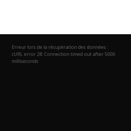
Erreur lors de la récupération des données :
cURL error 28: Connection timed out after 5000
milliseconds