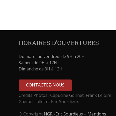
HORAIRES D’OUVERTURES
Du mardi au vendredi de 9H à 20H
Samedi de 9H à 17H
Dimanche de 9H à 12H
CONTACTEZ-NOUS
Crédits Photos : Capucine Gonnet, Frank Leloire,
Gaëtan Tollet et Eric Sourdieux
© Copyright
NGRI
/
Eric Sourdieux
–
Mentions