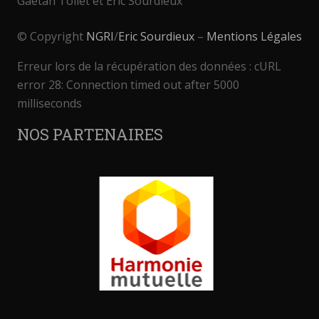
Gaëtan Tollet et Eric Sourdieux
© Copyright
NGRI
/
Eric Sourdieux
–
Mentions Légales
Erreur lors de la récupération des données : cURL
error 28: Connection timed out after 5000
milliseconds
NOS PARTENAIRES