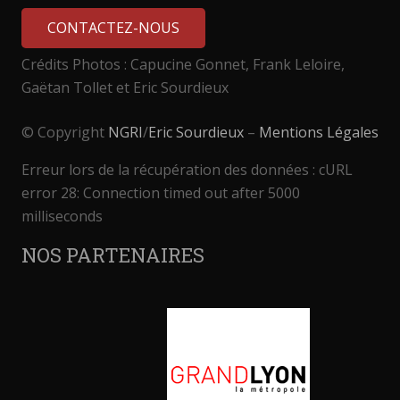
CONTACTEZ-NOUS
Crédits Photos : Capucine Gonnet, Frank Leloire,
Gaëtan Tollet et Eric Sourdieux
© Copyright
NGRI
/
Eric Sourdieux
–
Mentions Légales
Erreur lors de la récupération des données : cURL
error 28: Connection timed out after 5000
milliseconds
NOS PARTENAIRES