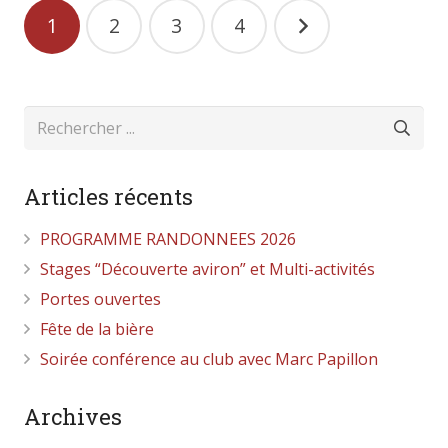
Pagination
1
2
3
4
des
publications
Articles récents
PROGRAMME RANDONNEES 2026
Stages “Découverte aviron” et Multi-activités
Portes ouvertes
Fête de la bière
Soirée conférence au club avec Marc Papillon
Archives