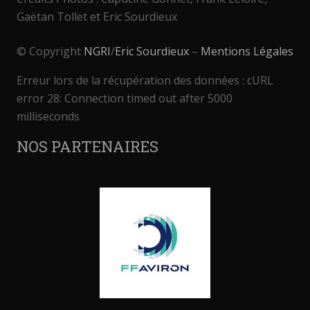
Gaëtan Tollet et Eric Sourdieux
© Copyright
NGRI
/
Eric Sourdieux
–
Mentions Légales
Erreur lors de la récupération des données : cURL
error 28: Connection timed out after 5000
milliseconds
NOS PARTENAIRES