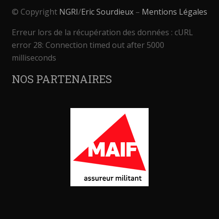
© Copyright
NGRI
/
Eric Sourdieux
–
Mentions Légales
Erreur lors de la récupération des données : cURL
error 28: Connection timed out after 5000
milliseconds
NOS PARTENAIRES