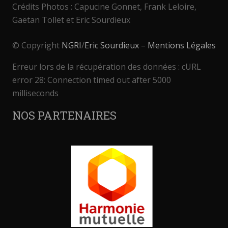
Crédits Photos : Capucine Gonnet, Frank Leloire,
Gaëtan Tollet et Eric Sourdieux
© Copyright
NGRI
/
Eric Sourdieux
–
Mentions Légales
Erreur lors de la récupération des données : cURL
error 28: Connection timed out after 5000
milliseconds
NOS PARTENAIRES